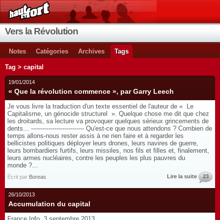
Vers la Révolution
Notes
Catégories
Archives
Tags
Tag > capital
19/01/2014
« Que la révolution commence », par Garry Leech
Je vous livre la traduction d'un texte essentiel de l'auteur de « Le
Capitalisme, un génocide structurel ». Quelque chose me dit que chez
les droitards, sa lecture va provoquer quelques sérieux grincements de
dents... --------------------------- Qu'est-ce que nous attendons ? Combien de
temps allons-nous rester assis à ne rien faire et à regarder les
bellicistes politiques déployer leurs drones, leurs navires de guerre,
leurs bombardiers furtifs, leurs missiles, nos fils et filles et, finalement,
leurs armes nucléaires, contre les peuples les plus pauvres du
monde ?...
Lire la suite
23
Écrit par
Boreas
26/10/2013
Accumulation du capital
France Info, 3 septembre 2013