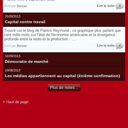
Lire la suite
0
Écrit par
Boreas
25/09/2013
Capital contre travail
Trouvé sur le blog de Patrick Reymond , ce graphique plus parlant que
cent mille mots sur l'état de l'économie américaine et la divergence
profonde entre la rente et la production : ...
Lire la suite
4
Écrit par
Boreas
16/09/2013
Démocratie de marché
10/08/2013
Les médias appartiennent au capital (énième confirmation)
Plus de notes...
> Haut de page