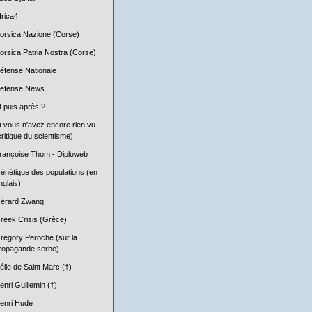
frica4
orsica Nazione (Corse)
orsica Patria Nostra (Corse)
éfense Nationale
efense News
t puis après ?
t vous n'avez encore rien vu...
critique du scientisme)
rançoise Thom - Diploweb
énétique des populations (en
nglais)
érard Zwang
reek Crisis (Grèce)
regory Peroche (sur la
ropagande serbe)
élie de Saint Marc (†)
enri Guillemin (†)
enri Hude