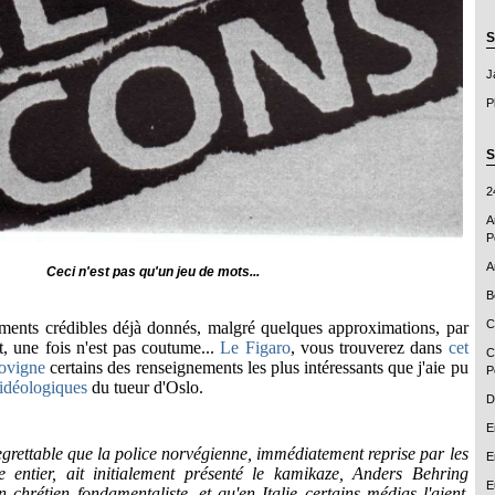
S
J
P
S
2
A
P
A
Ceci n'est pas qu'un jeu de mots...
B
C
éments
crédibles déjà donnés, malgré quelques approximations, par
t
, une fois n'est pas coutume
...
Le Figaro
, v
ous trouverez dans
cet
C
ovigne
certains des renseignements les plus intéressants que j'aie pu
P
 idéologiques
du tueur d'Oslo.
D
E
regrettable que la police norvégienne, immédiatement reprise par les
E
entier, ait initialement présenté le kamikaze, Anders
Behring
E
 chrétien fondamentaliste, et qu'en Italie certains médias l'aient