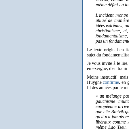
même défini - à to
L'incident montr
utilisé de manièr
idées extrêmes, o
christianisme, e
fondamentalisme, 
pas un fondamenta
Le texte original en it
sujet du fondamentalis
Je vous invite à le lire
en exergue, d'en trahir 
Moins instructif, mai
Huyghe
confirme
, en 
fil des années par le mit
«
un mélange pas 
gauchisme multic
européenne arrive
que cite Breivik q
qu'il n'a jamais r
libéraux comme A
même Lao Tseu. T