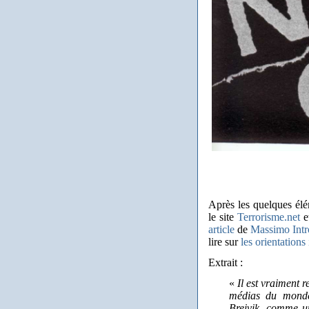
A
près
les quelques él
le site
Terrorisme.net
e
article
de
Massimo Intr
lire sur
les orientations
Extrait :
«
Il est vraiment 
médias du monde 
Breivik, comme un