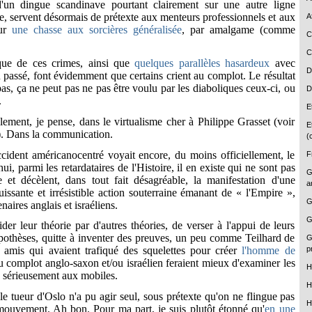
'un dingue scandinave pourtant clairement sur une autre ligne
e, servent désormais de prétexte aux menteurs professionnels et aux
A
our
une chasse aux sorcières généralisée
, par amalgame (comme
C
C
ique de ces crimes
, ainsi que
quelques parallèles hasardeux
avec
D
 passé, font évidemment que certains crient au complot. Le résultat
 pas, ça ne peut pas ne pas être voulu par les diaboliques ceux-ci, ou
D
.
E
lement, je pense, dans le virtualisme cher à Philippe Grasset (voir
E
). Dans la communication.
(
ident américanocentré voyait encore, du moins officiellement, le
F
i, parmi les retardataires de l'Histoire, il en existe qui ne sont pas
G
 et décèlent, dans tout fait désagréable, la manifestation d'une
a
uissante et irrésistible action souterraine émanant de
«
l'Empire
»,
G
aires anglais et israéliens.
G
der leur théorie par d'autres théories, de verser à l'appui de leurs
pothèses, quitte à inventer des preuves, un peu comme Teilhard de
G
p
amis qui avaient trafiqué des squelettes pour créer
l'homme de
du complot anglo-saxon et/ou israélien feraient mieux d'examiner les
H
us sérieusement aux mobiles.
H
le tueur d'Oslo n'a pu agir seul, sous prétexte qu'on ne flingue pas
H
mouvement. Ah bon. Pour ma part, je suis plutôt étonné qu'
en une