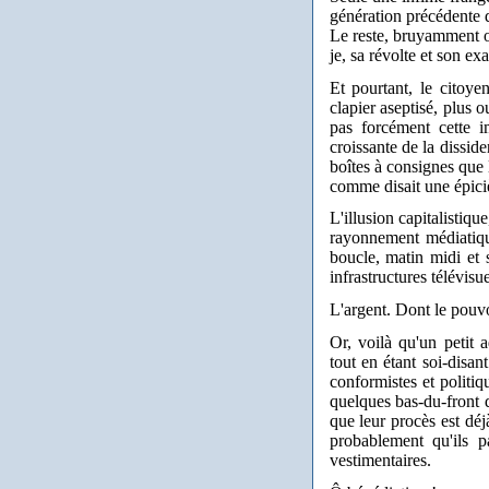
génération précédente d
Le reste, bruyamment ou
je, sa révolte et son ex
Et pourtant, le citoye
clapier aseptisé, plus o
pas forcément cette i
croissante de la disside
boîtes à consignes que l
comme disait une épici
L'illusion capitalistiqu
rayonnement médiatiqu
boucle, matin midi et so
infrastructures télévisu
L'argent. Dont le pouvoi
Or, voilà qu'un petit 
tout en étant soi-disan
conformistes et politiq
quelques bas-du-front d
que leur procès est déj
probablement qu'ils 
vestimentaires.