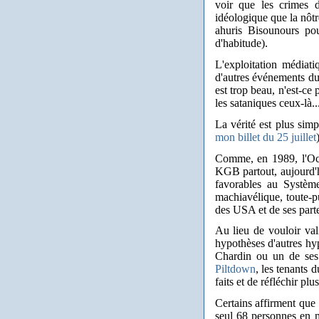
voir que les crimes d
idéologique que la nôtr
ahuris Bisounours p
d'habitude).
L'exploitation médiat
d'autres événements du
est trop beau, n'est-ce
les sataniques ceux-là..
La vérité est plus simp
mon billet du 25 juillet
Comme, en 1989, l'Occ
KGB partout, aujourd'hu
favorables au Système
machiavélique, toute-p
des USA et de ses parten
Au lieu de vouloir vali
hypothèses d'autres hy
Chardin ou un de ses 
Piltdown
, les tenants 
faits et de réfléchir pl
Certains affirment que 
seul 68 personnes en 