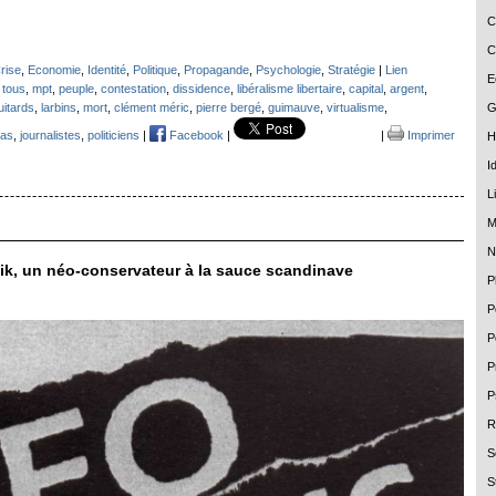
C
C
rise
,
Economie
,
Identité
,
Politique
,
Propagande
,
Psychologie
,
Stratégie
|
Lien
E
 tous
,
mpt
,
peuple
,
contestation
,
dissidence
,
libéralisme libertaire
,
capital
,
argent
,
G
uitards
,
larbins
,
mort
,
clément méric
,
pierre bergé
,
guimauve
,
virtualisme
,
as
,
journalistes
,
politiciens
|
Facebook
|
|
Imprimer
H
I
L
M
N
ik, un néo-conservateur à la sauce scandinave
P
P
P
P
P
R
S
S