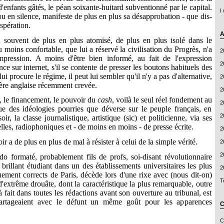
'enfants gâtés, le péan soixante-huitard subventionné par le capital.
I
 en silence, manifeste de plus en plus sa désapprobation - que dis-
aspération.
A
n souvent de plus en plus atomisé, de plus en plus isolé dans le
u moins confortable, que lui a réservé la civilisation du Progrès, n'a
2
mpression. A moins d'être bien informé, au fait de l'expression
2
nce sur internet, s'il se contente de presser les boutons habituels des
ui procure le régime, il peut lui sembler qu'il n'y a pas d'alternative,
2
ère anglaise récemment crevée.
2
e, le financement, le pouvoir du
cash
, voilà le seul réel fondement au
2
e des idéologies pourries que déverse sur le peuple français, en
2
ir, la classe journalistique, artistique (sic) et politicienne, via ses
elles, radiophoniques et - de moins en moins - de presse écrite.
2
r a de plus en plus de mal à résister à celui de la simple vérité.
2
2
ado formaté, probablement fils de profs, soi-disant révolutionnaire
t brillant étudiant dans un des établissements universitaires les plus
2
uement corrects de Paris, décède lors d'une rixe avec (nous dit-on)
T
'extrême drouâte, dont la caractéristique la plus remarquable, outre
à fait dans toutes les rédactions avant son ouverture au tribunal, est
partageaient avec le défunt un même goût pour les apparences
C
C