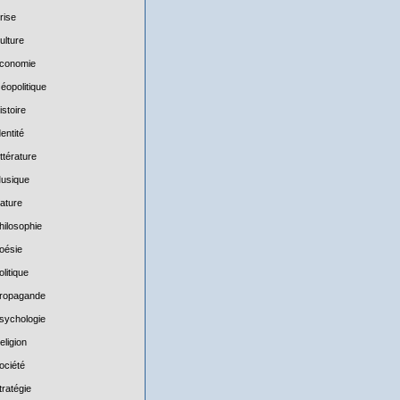
rise
ulture
conomie
éopolitique
istoire
dentité
ittérature
usique
ature
hilosophie
oésie
olitique
ropagande
sychologie
eligion
ociété
tratégie