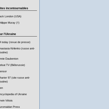
ites incontournables
ack London (USA)
hilippe Muray (†)
ur l'Ukraine
4 today (revue de presse)
nastasia Kirilenko (russe anti-
outine)
nnie Daubenton
elsat TV (Biélorussie)
ensor
harter 97 (site russe anti-
outine)
en
ncyclopedia of Ukraine
rwin Vétois
uromaidan Press