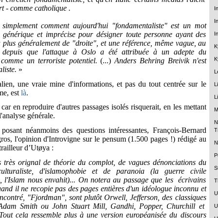
rt - comme catholique .
I
I
e simplement comment aujourd'hui "fondamentaliste" est un mot
e générique et imprécise pour désigner toute personne ayant des
I
u plus généralement de "droite", et une référence, même vague, au
K
t, depuis que l'attaque à Oslo a été attribuée à un adepte du
K
comme un terroriste potentiel.
(...)
Anders Behring Breivik n'est
liste.
»
L
alien, une vraie mine d'informations, et pas du tout centrée sur le
L
me, est
là
.
L
, car en reproduire d'autres passages isolés risquerait, en les mettant
M
l'analyse générale.
N
s posant néanmoins des questions intéressantes, François-Bernard
T
gros, l'opinion d'Introvigne sur le pensum (1.500 pages !) rédigé au
N
railleur
d’Utøya
:
P
très orignal de théorie du complot, de vagues dénonciations du
S
ulturaliste, d'islamophobie et de paranoia (la guerre civile
, l'Islam nous envahit)... On notera au passage que les écrivains
T
uand il ne recopie pas des pages entières d'un idéologue inconnu et
U
encontré, "Fjordman", sont plutôt Orwell, Jefferson, des classiques
dam Smith ou John Stuart Mill, Gandhi, Popper, Churchill et
U
out cela ressemble plus à une version européanisée du discours