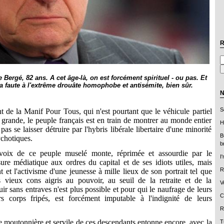
R
Bergé, 82 ans. A cet âge-là, on est forcément spirituel - ou pas. Et
a faute à l'extrême drouâte homophobe et antisémite, bien sûr.
N
S
 de la Manif Pour Tous, qui n'est pourtant que le véhicule partiel
 grande, le peuple français est en train de montrer au monde entier
H
 pas se laisser détruire par l'hybris libérale libertaire d'une minorité
B
chotiques.
b
voix de ce peuple muselé monte, réprimée et assourdie par le
I
ure médiatique aux ordres du capital et de ses idiots utiles, mais
R
 et l'activisme d'une jeunesse à mille lieux de son portrait tel que
s vieux cons aigris au pouvoir, au seuil de la retraite et de la
V
ir sans entraves n'est plus possible et pour qui le naufrage de leurs
C
rs corps fripés, est forcément imputable à l'indignité de leurs
R
e moutonnière et servile de ces descendants entonne encore, avec la
T