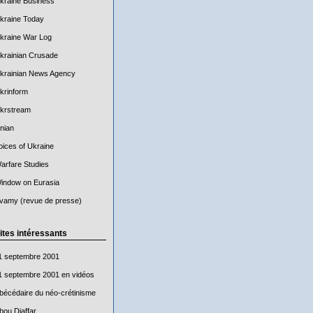
kraine Business
kraine Today
kraine War Log
krainian Crusade
krainian News Agency
krinform
krstream
nian
oices of Ukraine
arfare Studies
indow on Eurasia
vamy (revue de presse)
ites intéressants
1 septembre 2001
1 septembre 2001 en vidéos
bécédaire du néo-crétinisme
bou Djaffar