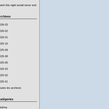
 wish this night would never end
rchives
026-03
026-02
026-01
025-10
025-09
025-08
025-05
025-03
025-02
025-01
outes les archives
atégories
inéma