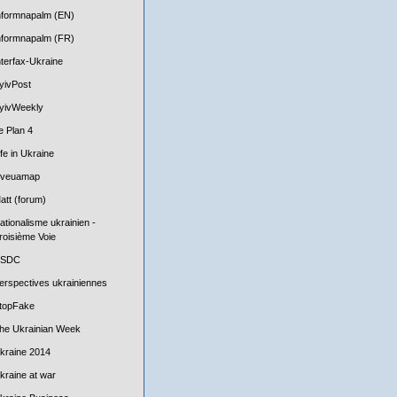
nformnapalm (EN)
nformnapalm (FR)
nterfax-Ukraine
yivPost
yivWeekly
e Plan 4
ife in Ukraine
iveuamap
att (forum)
ationalisme ukrainien -
roisième Voie
SDC
erspectives ukrainiennes
topFake
he Ukrainian Week
kraine 2014
kraine at war