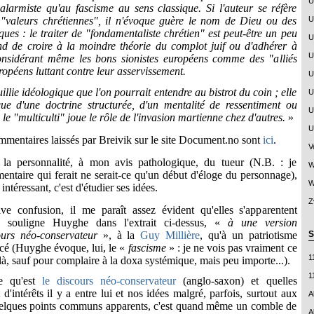
U
alarmiste qu'au fascisme au sens classique. Si l'auteur se réfère
"valeurs chrétiennes", il n'évoque guère le nom de Dieu ou des
U
ques : le traiter de "fondamentaliste chrétien" est peut-être un peu
U
end de croire à la moindre théorie du complot juif ou d'adhérer à
U
considérant même les bons sionistes européens comme des "alliés
opéens luttant contre leur asservissement.
U
illie idéologique que l'on pourrait entendre au bistrot du coin ; elle
U
ue d'une doctrine structurée, d'un mentalité de ressentiment ou
U
le "multiculti" joue le rôle de l'invasion martienne chez d'autres.
»
U
mentaires laissés par Breivik sur le site Document.no sont
ici
.
V
la personnalité, à mon avis pathologique, du tueur (N.B. : je
W
entaire qui
ferait ne serait-ce qu'un début d'éloge du personnage),
W
intéressant, c'est d'étudier ses idées.
Z
ive confusion, il me paraît assez évident qu'elles s'apparentent
souligne Huyghe dans l'extrait ci-dessus, «
à une version
urs néo-conservateur
», à la
Guy Millière
, qu'à un patriotisme
S
ancé (Huyghe évoque, lui, le «
fascisme
» : je ne vois pas vraiment ce
1
 là, sauf pour complaire à la doxa systémique, mais peu importe...).
1
e qu'est
le discours néo-conservateur
(anglo-saxon) et quelles
d'intérêts il y a entre lui et nos idées malgré, parfois, surtout aux
A
uelques points communs apparents, c'est quand même un comble de
A