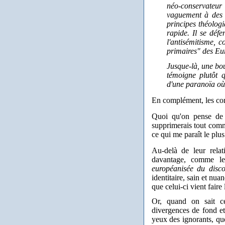
néo-conservateur 
vaguement à des 
principes théologi
rapide. Il se déf
l'antisémitisme, 
primaires" des Eur
Jusque-là, une bou
témoigne plutôt q
d'une paranoïa où 
En complément, les com
Quoi qu'on pense de 
supprimerais tout comm
ce qui me paraît le plus 
Au-delà de leur relat
davantage, comme le 
européanisée du disco
identitaire, sain et nu
que celui-ci vient faire
Or, quand on sait c
divergences de fond et 
yeux des ignorants, q