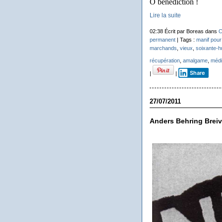
Ô bénédiction !
Lire la suite
02:38 Écrit par Boreas dans
C
permanent
| Tags :
manif pour
marchands
,
vieux
,
soixante-h
récupération
,
amalgame
,
médi
Share
|
|
27/07/2011
Anders Behring Breiv