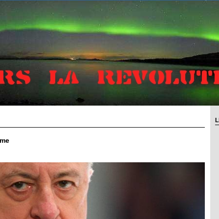
L
sme