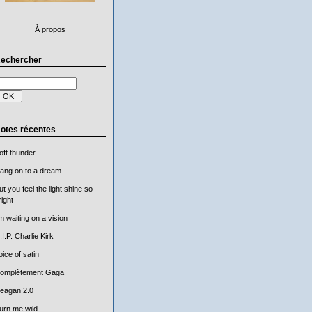
À propos
echercher
otes récentes
oft thunder
ang on to a dream
ut you feel the light shine so
right
'm waiting on a vision
.I.P. Charlie Kirk
oice of satin
omplètement Gaga
eagan 2.0
urn me wild