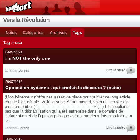
Vers la Révolution
Notes
Catégories
Archives
Tags
Tag > usa
04/07/2021
I'm NOT the only one
Lire la suite
0
Écrit par
Boreas
29/07/2012
Opposition syrienne : qui produit le discours ? (suite)
(Mon hébergeur n'offre pas assez de place pour publier ce long article
en une fois, désolé. Voilà la suite. A tout hasard, voici un lien vers la
première partie .) --------------------------------------------- « (...) Et n’oublions
pas que la déstabilisation qui a été entreprise dans le domaine de
l’information et de l’opinion publique est encore deux fois plus forte sur
le...
Lire la suite
0
Écrit par
Boreas
26/07/2012