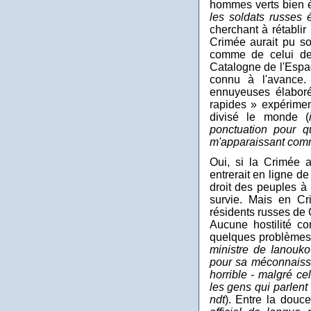
hommes verts bien é
les soldats russes 
cherchant à rétablir
Crimée aurait pu sou
comme de celui de
Catalogne de l'Espag
connu à l'avance.
ennuyeuses élaboré
rapides » expérimen
divisé le monde (
ponctuation pour q
m'apparaissant comme
Oui, si la Crimée a
entrerait en ligne d
droit des peuples à
survie. Mais en Cr
résidents russes de 
Aucune hostilité co
quelques problèmes 
ministre de Ianouko
pour sa méconnaissa
horrible - malgré ce
les gens qui parlent 
ndt
). Entre la douce