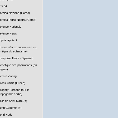
frica4
orsica Nazione (Corse)
orsica Patria Nostra (Corse)
éfense Nationale
efense News
t puis après ?
t vous n'avez encore rien vu...
critique du scientisme)
rançoise Thom - Diploweb
énétique des populations (en
nglais)
érard Zwang
reek Crisis (Grèce)
regory Peroche (sur la
ropagande serbe)
élie de Saint Marc (†)
enri Guillemin (†)
enri Hude