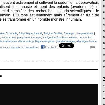
U
omeuvent activement et cultivent la sodomie, la dépravation,
lisent l'euthanasie et tuent des enfants (avortements), et
U
 et d'intensifier des recherches pseudo-scientifiques - le
U
umain. L'Europe est lentement mais sûrement en train de
U
e se transformer en un horrible monstre inhumain.
U
U
rise
,
Economie
,
Géopolitique
,
Identité
,
Religion
,
Société
,
Stratégie
|
Lien permanent
|
U
,
secteur droit
,
pravyi sektor
,
europe
,
immigration
,
frontières
,
nations
,
urss
,
union
ie
,
totalitarisme
,
démocratie
,
politique étrangères
,
grande-bretagne
,
allemagne
,
france
,
U
tionales
,
impérialisme
,
nationalisme
|
Facebook
|
|
V
W
W
Z
pe
S
1
1
A
A