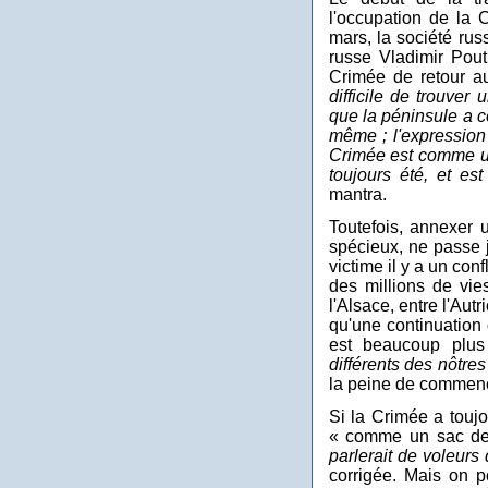
l'occupation de la 
mars, la société rus
russe Vladimir Pout
Crimée de retour au
difficile de trouver 
que la péninsule a 
même ; l'expression 
Crimée est comme un
toujours été, et es
mantra.
Toutefois, annexer 
spécieux, ne passe j
victime il y a un con
des millions de vie
l'Alsace, entre l'Aut
qu'une continuation 
est beaucoup plus
différents des nôtr
la peine de commenc
Si la Crimée a toujo
« comme un sac de
parlerait de voleurs
corrigée. Mais on p