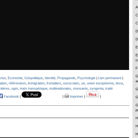
A
C
C
D
D
E
E
(
F
G
rise
,
Economie
,
Géopolitique
,
Identité
,
Propagande
,
Psychologie
|
Lien permanent
|
a
ation
,
référendum
,
immigration
,
frontaliers
,
eurocrates
,
ue
,
union européenne
,
doxa
,
ntières
,
ogm
,
maïs transgénique
,
multinationales
,
monsanto
,
syngenta
,
traité
G
Facebook
|
|
Imprimer
|
|
G
G
p
H
H
H