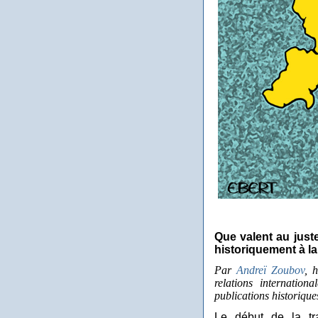
Que valent au just
historiquement à l
Par
Andreï Zoubov
, h
relations internatio
publications historique
Le début de la tr