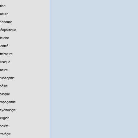
rise
ulture
conomie
éopolitique
istoire
dentité
ittérature
usique
ature
hilosophie
oésie
olitique
ropagande
sychologie
eligion
ociété
tratégie