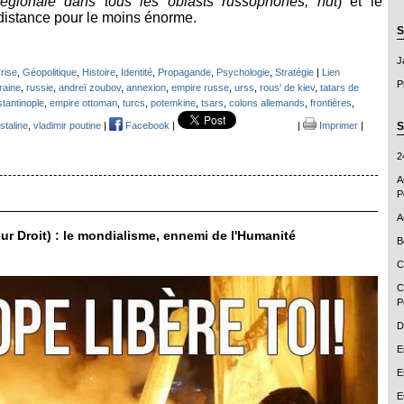
 régionale dans tous les oblasts russophones, ndt
) et le
 distance pour le moins énorme.
S
J
rise
,
Géopolitique
,
Histoire
,
Identité
,
Propagande
,
Psychologie
,
Stratégie
|
Lien
P
raine
,
russie
,
andreï zoubov
,
annexion
,
empire russe
,
urss
,
rous' de kiev
,
tatars de
tantinople
,
empire ottoman
,
turcs
,
potemkine
,
tsars
,
colons allemands
,
frontières
,
S
staline
,
vladimir poutine
|
Facebook
|
|
Imprimer
|
2
A
P
A
r Droit) : le mondialisme, ennemi de l'Humanité
B
C
C
P
D
E
E
E