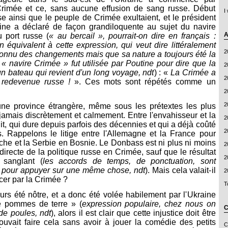
Crimée et ce, sans aucune effusion de sang russe. Début
I
se ainsi que le peuple de Crimée exultaient, et le président
ine a déclaré de façon grandiloquente au sujet du navire
A
 port russe (
« au bercail », pourrait-on dire en français :
un équivalent à cette expression, qui veut dire littéralement
2
connu des changements mais que sa nature a toujours été la
« navire Crimée » fut utilisée par Poutine pour dire que la
2
 bateau qui revient d'un long voyage, ndt
) : «
La Crimée a
2
t redevenue russe !
». Ces mots sont répétés comme un
2
2
une province étrangère, même sous les prétextes les plus
amais discrètement et calmement. Entre l'envahisseur et la
2
flit, qui dure depuis parfois des décennies et qui a déjà coûté
2
s. Rappelons le litige entre l'Allemagne et la France pour
riche et la Serbie en Bosnie. Le Donbass est ni plus ni moins
2
directe de la politique russe en Crimée, sauf que le résultat
2
 sanglant (
les accords de temps, de ponctuation, sont
es pour appuyer sur une même chose, ndt
). Mais cela valait-il
2
er par la Crimée ?
T
urs été nôtre, et a donc été volée habilement par l'Ukraine
 pommes de terre » (
expression populaire, chez nous on
C
 de poules, ndt
),
alors
il est clair que cette injustice doit être
ouvait faire cela sans avoir à jouer la comédie des petits
C