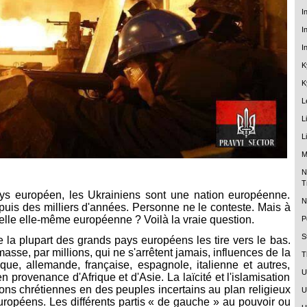
I
I
I
K
K
L
L
L
M
N
T
ys européen, les Ukrainiens sont une nation européenne.
N
puis des milliers d'années. Personne ne le conteste. Mais à
t-elle elle-même européenne ? Voilà la vraie question.
P
S
 la plupart des grands pays européens les tire vers le bas.
asse, par millions, qui ne s'arrêtent jamais, influences de la
T
ique, allemande, française, espagnole, italienne et autres,
U
 provenance d'Afrique et d'Asie. La laïcité et l'islamisation
ions chrétiennes en des peuples incertains au plan religieux
U
uropéens. Les différents partis « de gauche » au pouvoir ou