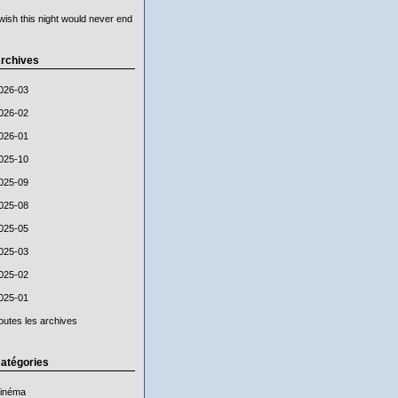
 wish this night would never end
rchives
026-03
026-02
026-01
025-10
025-09
025-08
025-05
025-03
025-02
025-01
outes les archives
atégories
inéma