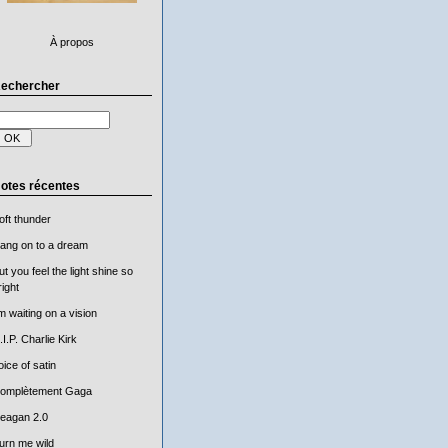
À propos
echercher
otes récentes
oft thunder
ang on to a dream
ut you feel the light shine so
right
'm waiting on a vision
.I.P. Charlie Kirk
oice of satin
omplètement Gaga
eagan 2.0
urn me wild