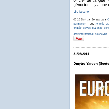
officiel de langue
génocide, il y a une
Lire la suite
02:20 Écrit par Boreas dans
C
permanent
| Tags :
crimée
,
uk
crimée
,
slaves
,
byzance
,
cons
droit international
,
bolcheviks
,
|
31/03/2014
Dmytro Yaroch (Secteu