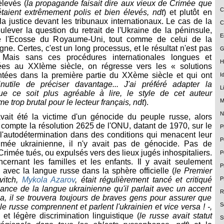
levés (
la propagande faisait dire aux vieux de Crimée que
C
étaient extrêmement polis et bien élevés, ndt
) et plutôt en
 la justice devant les tribunaux internationaux. Le cas de la
C
lever la question du retrait de l'Ukraine de la péninsule,
E
 l'Ecosse du Royaume-Uni, tout comme de celui de la
ne. Certes, c'est un long processus, et le résultat n'est pas
G
 Mais sans ces procédures internationales longues et
H
es au XXIème siècle, on régresse vers les « solutions
tées dans la première partie du XXème siècle et qui ont
I
inutile de préciser davantage... J'ai préféré adapter la
L
ue ce soit plus agréable à lire, le style de cet auteur
M
 trop brutal pour le lecteur français, ndt
).
N
vait été la victime d'un génocide du peuple russe, alors
e compte la résolution 2625 de l'ONU, datant de 1970, sur le
P
 l'autodétermination dans des conditions qui menacent leur
P
imée ukrainienne, il n'y avait pas de génocide. Pas de
Crimée tués, ou expulsés vers des lieux jugés inhospitaliers.
P
ncernant les familles et les enfants. Il y avait seulement
P
avec la langue russe dans la sphère officielle (
le Premier
P
vitch,
Mykola Azarov
, était régulièrement tancé et critiqué
nce de la langue ukrainienne qu'il parlait avec un accent
R
la, il se trouvera toujours de braves gens pour assurer que
S
le russe comprennent et parlent l'ukrainien et vice versa ! -,
 et légère discrimination linguistique (
le russe avait statut
S