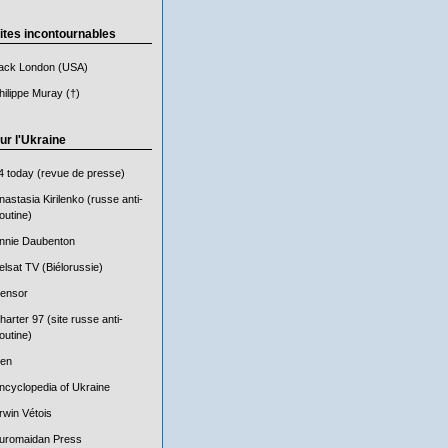
ites incontournables
ack London (USA)
hilippe Muray (†)
ur l'Ukraine
4 today (revue de presse)
nastasia Kirilenko (russe anti-
outine)
nnie Daubenton
elsat TV (Biélorussie)
ensor
harter 97 (site russe anti-
outine)
en
ncyclopedia of Ukraine
rwin Vétois
uromaidan Press