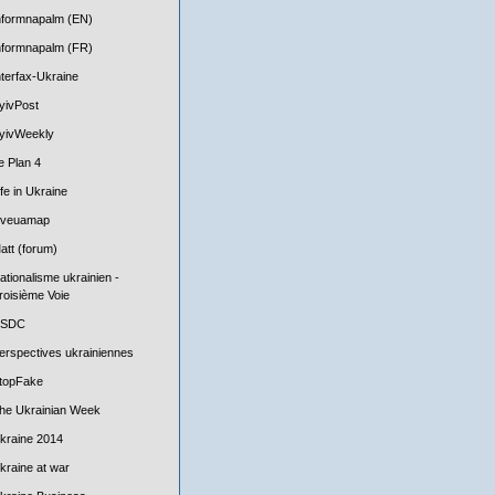
nformnapalm (EN)
nformnapalm (FR)
nterfax-Ukraine
yivPost
yivWeekly
e Plan 4
ife in Ukraine
iveuamap
att (forum)
ationalisme ukrainien -
roisième Voie
SDC
erspectives ukrainiennes
topFake
he Ukrainian Week
kraine 2014
kraine at war