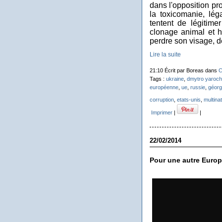
dans l'opposition pr
la toxicomanie, léga
tentent de légitimer
clonage animal et h
perdre son visage, d
Lire la suite
21:10 Écrit par Boreas dans
C
Tags :
ukraine
,
dmytro yaroch
européenne
,
ue
,
russie
,
géorg
corruption
,
etats-unis
,
multina
Imprimer
|
|
22/02/2014
Pour une autre Euro