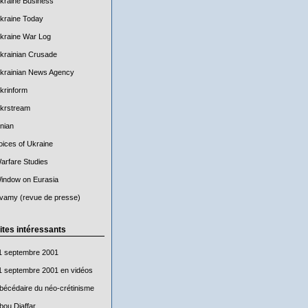
kraine Business
kraine Today
kraine War Log
krainian Crusade
krainian News Agency
krinform
krstream
nian
oices of Ukraine
arfare Studies
indow on Eurasia
vamy (revue de presse)
ites intéressants
1 septembre 2001
1 septembre 2001 en vidéos
bécédaire du néo-crétinisme
bou Djaffar