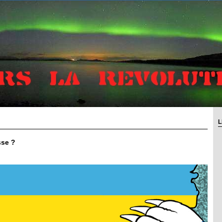
L
sse ?