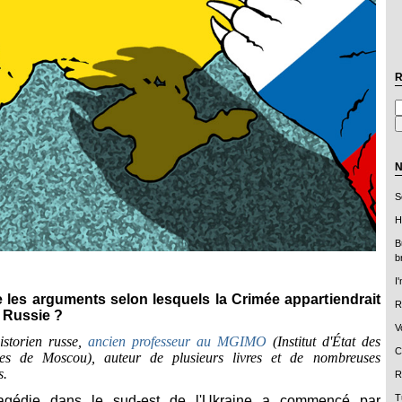
R
N
S
H
B
b
I
e les arguments selon lesquels la Crimée appartiendrait
R
a Russie ?
V
istorien russe,
ancien professeur au MGIMO
(Institut d'État des
C
nales de Moscou), auteur de plusieurs livres et de nombreuses
s.
R
T
agédie dans le sud-est de l'Ukraine a commencé par