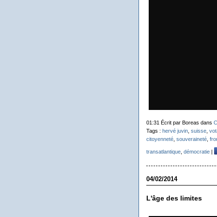
01:31 Écrit par Boreas dans
C
Tags :
hervé juvin
,
suisse
,
vot
citoyenneté
,
souveraineté
,
fro
transatlantique
,
démocratie
|
04/02/2014
L'âge des limites