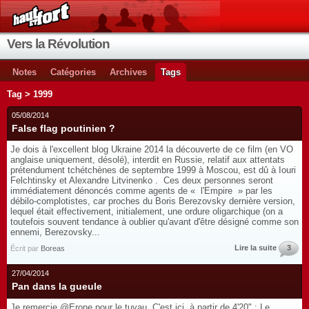
Vers la Révolution
Notes
Catégories
Archives
Tags
Tag > 1999
05/08/2014
False flag poutinien ?
Je dois à l'excellent blog Ukraine 2014 la découverte de ce film (en VO
anglaise uniquement, désolé), interdit en Russie, relatif aux attentats
prétendument tchétchènes de septembre 1999 à Moscou, est dû à Iouri
Felchtinsky et Alexandre Litvinenko . Ces deux personnes seront
immédiatement dénoncés comme agents de « l'Empire » par les
débilo-complotistes, car proches du Boris Berezovsky dernière version,
lequel était effectivement, initialement, une ordure oligarchique (on a
toutefois souvent tendance à oublier qu'avant d'être désigné comme son
ennemi, Berezovsky...
Lire la suite
3
Écrit par
Boreas
27/04/2014
Pan dans la gueule
Je remercie @Erone pour le tuyau. C'est ici, à partir de 4'20" : Le