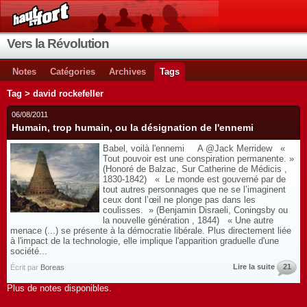
Vers la Révolution
Notes
Catégories
Archives
Tags
Tag > david rockefeller
06/08/2011
Humain, trop humain, ou la désignation de l'ennemi
Babel, voilà l'ennemi A @Jack Merridew «
Tout pouvoir est une conspiration permanente. »
(Honoré de Balzac, Sur Catherine de Médicis ,
1830-1842) « Le monde est gouverné par de
tout autres personnages que ne se l’imaginent
ceux dont l’œil ne plonge pas dans les
coulisses. » (Benjamin Disraeli, Coningsby ou
la nouvelle génération , 1844) « Une autre
menace (...) se présente à la démocratie libérale. Plus directement liée
à l'impact de la technologie, elle implique l'apparition graduelle d'une
société...
Lire la suite
21
Écrit par
Boreas
Plus de notes disponibles.