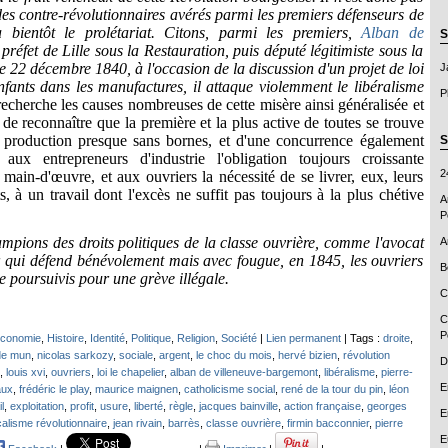
des contre-révolutionnaires avérés parmi les premiers défenseurs de
 bientôt le prolétariat. Citons, parmi les premiers,
Alban de
S
 préfet de Lille sous la Restauration, puis député légitimiste sous la
e 22 décembre 1840, à l'occasion de la discussion d'un projet de loi
J
enfants dans les manufactures, il attaque violemment le libéralisme
P
recherche les causes nombreuses de cette misère ainsi généralisée et
 de reconnaître que la première et la plus active de toutes se trouve
e production presque sans bornes, et d'une concurrence également
S
 aux entrepreneurs d'industrie l'obligation toujours croissante
2
a main-d'œuvre, et aux ouvriers la nécessité de se livrer, eux, leurs
, à un travail dont l'excès ne suffit pas toujours à la plus chétive
A
P
ampions des droits politiques de la classe ouvrière, comme l'avocat
A
 qui défend bénévolement mais avec fougue, en 1845, les ouvriers
B
e poursuivis pour une grève illégale.
C
C
P
conomie
,
Histoire
,
Identité
,
Politique
,
Religion
,
Société
|
Lien permanent
| Tags :
droite
,
 de mun
,
nicolas sarkozy
,
sociale
,
argent
,
le choc du mois
,
hervé bizien
,
révolution
D
,
louis xvi
,
ouvriers
,
loi le chapelier
,
alban de villeneuve-bargemont
,
libéralisme
,
pierre-
E
aux
,
frédéric le play
,
maurice maignen
,
catholicisme social
,
rené de la tour du pin
,
léon
l
,
exploitation
,
profit
,
usure
,
liberté
,
règle
,
jacques bainville
,
action française
,
georges
E
alisme révolutionnaire
,
jean rivain
,
barrès
,
classe ouvrière
,
firmin bacconnier
,
pierre
E