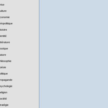
rise
ulture
conomie
éopolitique
istoire
dentité
ittérature
usique
ature
hilosophie
oésie
olitique
ropagande
sychologie
eligion
ociété
tratégie