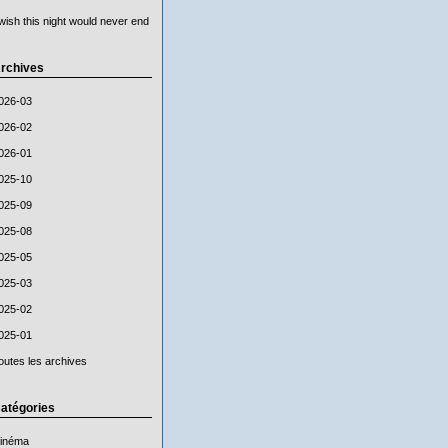
 wish this night would never end
rchives
026-03
026-02
026-01
025-10
025-09
025-08
025-05
025-03
025-02
025-01
outes les archives
atégories
inéma