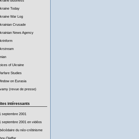
kraine Business
kraine Today
kraine War Log
krainian Crusade
krainian News Agency
krinform
krstream
nian
oices of Ukraine
arfare Studies
indow on Eurasia
vamy (revue de presse)
ites intéressants
1 septembre 2001
1 septembre 2001 en vidéos
bécédaire du néo-crétinisme
bou Djaffar