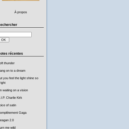
À propos
echercher
otes récentes
oft thunder
ang on to a dream
ut you feel the light shine so
right
'm waiting on a vision
.I.P. Charlie Kirk
oice of satin
omplètement Gaga
eagan 2.0
urn me wild