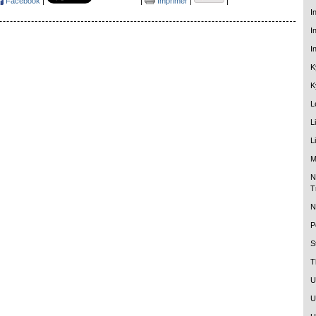
Facebook
|
|
Imprimer
|
|
I
I
I
K
K
L
L
L
M
N
T
N
P
S
T
U
U