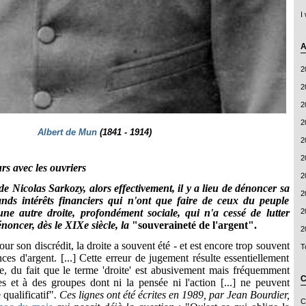
I
A
2
2
2
2
Albert de Mun
(1841 - 1914)
2
2
s avec les ouvriers
2
le de Nicolas Sarkozy, alors effectivement, il y a lieu de dénoncer sa
2
ands intérêts financiers qui n'ont que faire de ceux du peuple
2
 une autre droite, profondément sociale, qui n'a cessé de lutter
énoncer, dès le XIXe siècle, la
"souveraineté de l'argent".
2
ur son discrédit, la droite a souvent été - et est encore trop souvent
T
nces d'argent. [...] Cette erreur de jugement résulte essentiellement
e, du fait que le terme 'droite' est abusivement mais fréquemment
C
 et à des groupes dont ni la pensée ni l'action [...] ne peuvent
 qualificatif"
. Ces lignes ont été écrites en 1989, par Jean Bourdier,
C