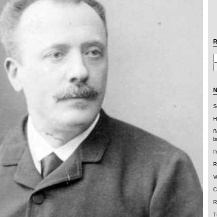
R
N
S
H
B
b
I
R
V
C
R
T