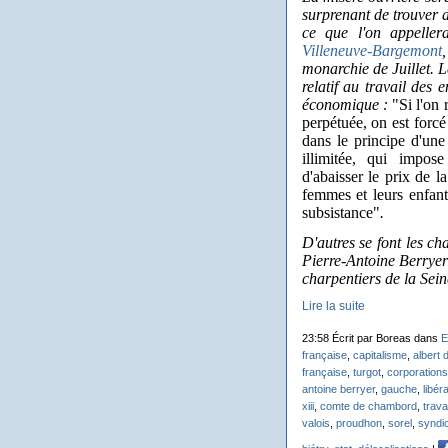
surprenant de trouver 
ce que l'on appellera
Villeneuve-Bargemont
,
monarchie de Juillet. L
relatif au travail des 
économique :
"Si l'on 
perpétuée, on est forcé
dans le principe d'un
illimitée, qui impose
d'abaisser le prix de l
femmes et leurs enfants
subsistance"
.
D'autres se font les ch
Pierre-Antoine Berryer
charpentiers de la Sein
Lire la suite
23:58 Écrit par Boreas dans
E
française
,
capitalisme
,
albert
française
,
turgot
,
corporations
antoine berryer
,
gauche
,
libér
xiii
,
comte de chambord
,
travai
valois
,
proudhon
,
sorel
,
syndic