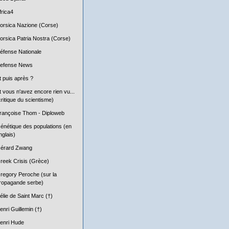
frica4
orsica Nazione (Corse)
orsica Patria Nostra (Corse)
éfense Nationale
efense News
t puis après ?
t vous n'avez encore rien vu...
critique du scientisme)
rançoise Thom - Diploweb
énétique des populations (en
nglais)
érard Zwang
reek Crisis (Grèce)
regory Peroche (sur la
ropagande serbe)
élie de Saint Marc (†)
enri Guillemin (†)
enri Hude