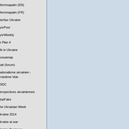
nformnapalm (EN)
nformnapalm (FR)
nterfax-Ukraine
yivPost
yivWeekly
e Plan 4
ife in Ukraine
iveuamap
att (forum)
ationalisme ukrainien -
roisième Voie
SDC
erspectives ukrainiennes
topFake
he Ukrainian Week
kraine 2014
kraine at war