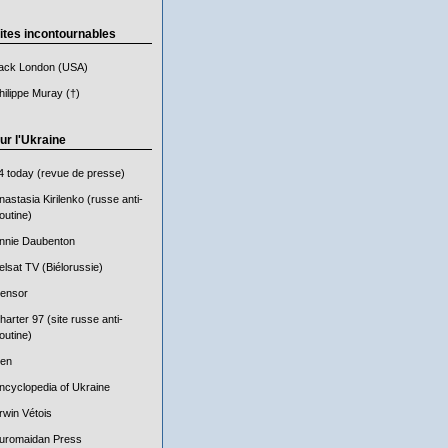
ites incontournables
ack London (USA)
hilippe Muray (†)
ur l'Ukraine
4 today (revue de presse)
nastasia Kirilenko (russe anti-
outine)
nnie Daubenton
elsat TV (Biélorussie)
ensor
harter 97 (site russe anti-
outine)
en
ncyclopedia of Ukraine
rwin Vétois
uromaidan Press