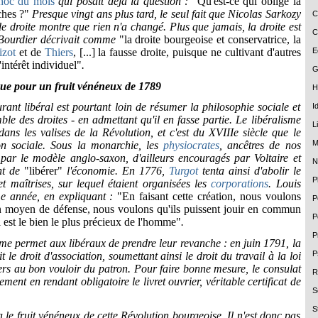
hoc du mois
qui posait déjà la question :
"Qu'est-ce qui oblige la
ches ?"
Presque vingt ans plus tard, le seul fait que Nicolas Sarkozy
C
e droite montre que rien n'a changé. Plus que jamais, la droite est
C
 Bourdier décrivait comme
"la droite bourgeoise et conservatrice, la
izot
et de
Thiers
, [...] la fausse droite, puisque ne cultivant d'autres
E
'intérêt individuel"
.
G
nue pour un fruit vénéneux de 1789
H
rant libéral est pourtant loin de résumer la philosophie sociale et
I
le des droites - en admettant qu'il en fasse partie. Le libéralisme
L
dans les valises de la Révolution, et c'est du XVIIIe siècle que le
M
on sociale. Sous la monarchie, les
physiocrates
, ancêtres de nos
 par le modèle anglo-saxon, d'ailleurs encouragés par Voltaire et
N
nt de
"libérer"
l'économie. En 1776,
Turgot
tenta ainsi d'abolir le
P
t maîtrises, sur lequel étaient organisées les
corporations
. Louis
e année, en expliquant :
"En faisant cette création, nous voulons
P
n moyen de défense, nous voulons qu'ils puissent jouir en commun
P
i est le bien le plus précieux de l'homme"
.
P
ime permet aux libéraux de prendre leur revanche : en juin 1791, la
P
t le droit d'association, soumettant ainsi le droit du travail à la loi
ers au bon vouloir du patron. Pour faire bonne mesure, le consulat
R
ement en rendant obligatoire le livret ouvrier, véritable certificat de
S
S
 le fruit vénéneux de cette Révolution bourgeoise. Il n'est donc pas