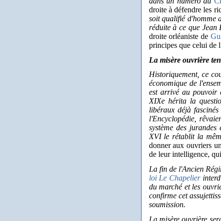
dans un numéro du
C
droite à défendre les ri
soit qualifié d'homme d
réduite à ce que Jean
droite orléaniste de
Gu
principes que celui de l
La misère ouvrière te
Historiquement, ce cou
économique de l'ensemb
est arrivé au pouvoir 
XIXe hérita la questi
libéraux déjà fascinés
l'Encyclopédie, rêvaie
système des jurandes e
XVI le rétablit la mêm
donner aux ouvriers u
de leur intelligence, qu
La fin de l'Ancien Rég
loi Le Chapelier
interdi
du marché et les ouvri
confirme cet assujettiss
soumission.
La misère ouvrière sera