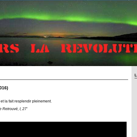
L
016)
et la fait resplendir pleinement.
 Retrouvé, I, 27'