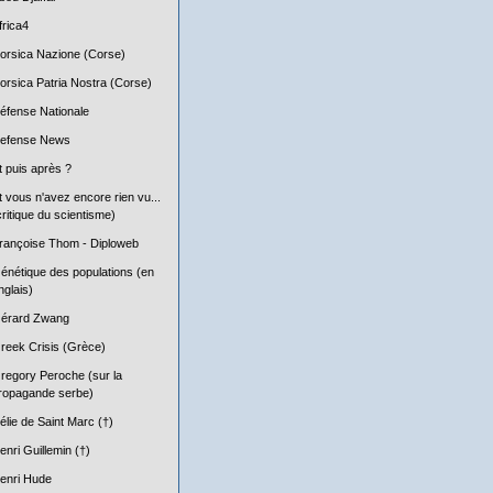
frica4
orsica Nazione (Corse)
orsica Patria Nostra (Corse)
éfense Nationale
efense News
t puis après ?
t vous n'avez encore rien vu...
critique du scientisme)
rançoise Thom - Diploweb
énétique des populations (en
nglais)
érard Zwang
reek Crisis (Grèce)
regory Peroche (sur la
ropagande serbe)
élie de Saint Marc (†)
enri Guillemin (†)
enri Hude