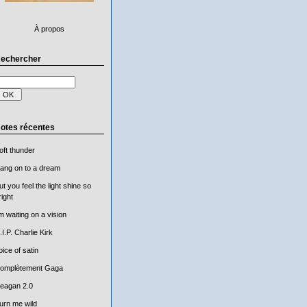
À propos
echercher
otes récentes
oft thunder
ang on to a dream
ut you feel the light shine so
right
'm waiting on a vision
.I.P. Charlie Kirk
oice of satin
omplètement Gaga
eagan 2.0
urn me wild