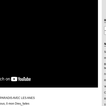
R
N
S
H
B
b
I
R
V
C
PARADIS AVEC LES ANES
R
vous, ô mon Dieu, faites
T