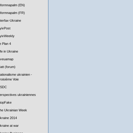
nformnapalm (EN)
nformnapalm (FR)
nterfax-Ukraine
yivPost
yivWeekly
e Plan 4
ife in Ukraine
iveuamap
att (forum)
ationalisme ukrainien -
roisième Voie
SDC
erspectives ukrainiennes
topFake
he Ukrainian Week
kraine 2014
kraine at war