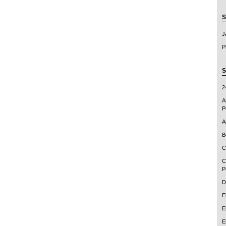
S
J
P
S
2
A
P
A
B
C
C
P
D
E
E
E