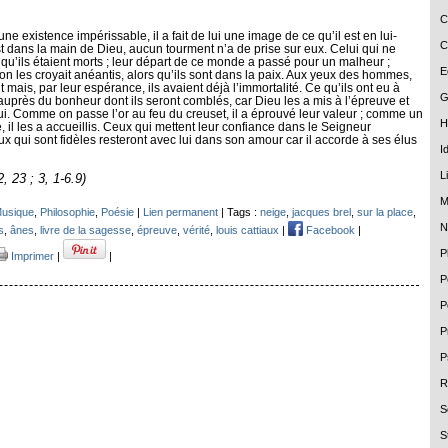
C
e existence impérissable, il a fait de lui une image de ce qu’il est en lui-
C
t dans la main de Dieu, aucun tourment n’a de prise sur eux. Celui qui ne
é qu’ils étaient morts ; leur départ de ce monde a passé pour un malheur ;
E
 on les croyait anéantis, alors qu’ils sont dans la paix. Aux yeux des hommes,
 mais, par leur espérance, ils avaient déjà l’immortalité. Ce qu’ils ont eu à
G
 auprès du bonheur dont ils seront comblés, car Dieu les a mis à l’épreuve et
ui. Comme on passe l’or au feu du creuset, il a éprouvé leur valeur ; comme un
H
e, il les a accueillis. Ceux qui mettent leur confiance dans le Seigneur
ux qui sont fidèles resteront avec lui dans son amour car il accorde à ses élus
I
L
, 23 ; 3, 1-6.9)
M
usique
,
Philosophie
,
Poésie
|
Lien permanent
| Tags :
neige
,
jacques brel
,
sur la place
,
N
s
,
ânes
,
livre de la sagesse
,
épreuve
,
vérité
,
louis cattiaux
|
Facebook
|
P
Imprimer
|
|
P
P
P
P
R
S
S