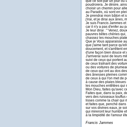
que ce soit par un jour où
poudroiera. Je désire, ainsi 
choisir un chemin pour alle
au Paradis, où sont en plein
Je prendrai mon bâton et s
j'irai, et je dirai aux ânes, 
Je suis Francis Jammes et 
car il n'y a pas d'enfer au
Je leur dirai : " Venez, dou
pauvres bêtes chéries qui,
chassez les mouches plates,
Que je Vous apparaisse au
que j'aime tant parce qu'ell
doucement, et s'arrêtent en
d'une façon bien douce et qu
J'arriverai suivi de leurs mil
suivi de ceux qui portent au
de ceux traînant des voitu
ou des voitures de plumeau
de ceux qui ont au dos de
des ânesses pleines comme
de ceux à qui l'on met de p
à cause des plaies bleues 
les mouches entêtées qui s
Mon Dieu, faites qu'avec c
Faites que, dans la paix, 
vers des ruisseaux touffus
lisses comme la chair qui ri
et faites que, penché dans
sur vos divines eaux, je so
qui mireront leur humble e
à la limpidité de l'amour ét
Francis Jammes