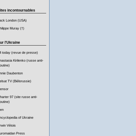
ites incontournables
ack London (USA)
hilippe Muray (†)
ur l'Ukraine
4 today (revue de presse)
nastasia Kirilenko (russe anti-
outine)
nnie Daubenton
elsat TV (Biélorussie)
ensor
harter 97 (site russe anti-
outine)
en
ncyclopedia of Ukraine
rwin Vétois
uromaidan Press