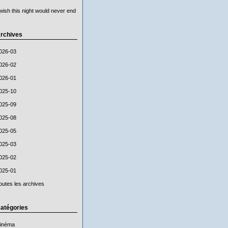
 wish this night would never end
rchives
026-03
026-02
026-01
025-10
025-09
025-08
025-05
025-03
025-02
025-01
outes les archives
atégories
inéma