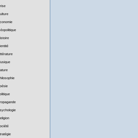
rise
ulture
conomie
éopolitique
istoire
dentité
ittérature
usique
ature
hilosophie
oésie
olitique
ropagande
sychologie
eligion
ociété
tratégie