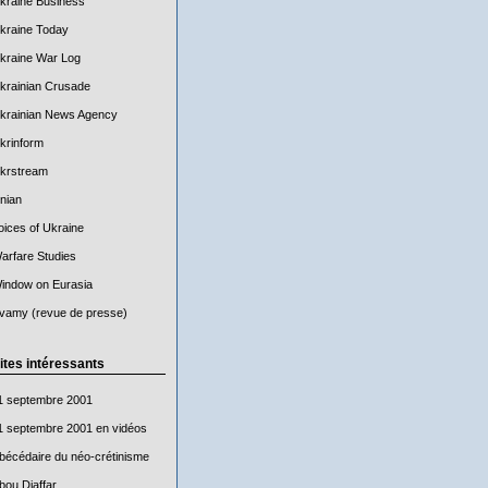
kraine Business
kraine Today
kraine War Log
krainian Crusade
krainian News Agency
krinform
krstream
nian
oices of Ukraine
arfare Studies
indow on Eurasia
vamy (revue de presse)
ites intéressants
1 septembre 2001
1 septembre 2001 en vidéos
bécédaire du néo-crétinisme
bou Djaffar