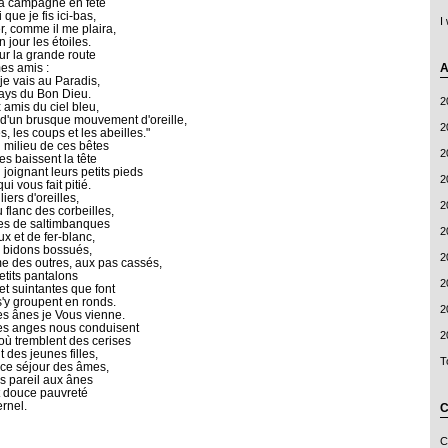
 la campagne en fête
que je fis ici-bas,
I
r, comme il me plaira,
 jour les étoiles.
ur la grande route
A
mes amis :
je vais au Paradis,
 pays du Bon Dieu.
2
x amis du ciel bleu,
 d'un brusque mouvement d'oreille,
2
 les coups et les abeilles."
 milieu de ces bêtes
2
es baissent la tête
 joignant leurs petits pieds
2
i vous fait pitié.
liers d'oreilles,
2
 flanc des corbeilles,
res de saltimbanques
2
x et de fer-blanc,
s bidons bossués,
2
 des outres, aux pas cassés,
etits pantalons
2
et suintantes que font
'y groupent en ronds.
2
es ânes je Vous vienne.
des anges nous conduisent
2
 où tremblent des cerises
t des jeunes filles,
T
 ce séjour des âmes,
is pareil aux ânes
t douce pauvreté
ernel.
C
C