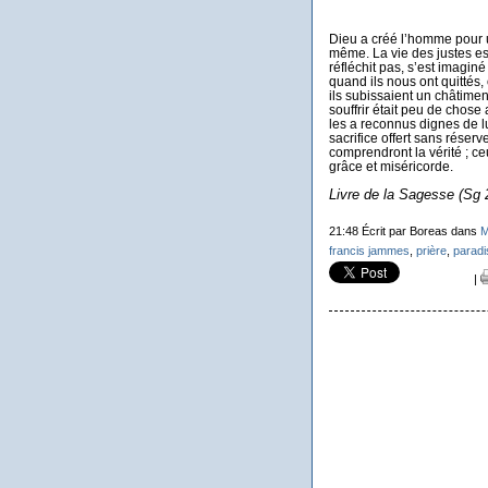
Dieu a créé l’homme pour un
même. La vie des justes es
réfléchit pas, s’est imagin
quand ils nous ont quittés,
ils subissaient un châtiment
souffrir était peu de chose
les a reconnus dignes de l
sacrifice offert sans réserv
comprendront la vérité ; ce
grâce et miséricorde.
Livre de la Sagesse (Sg 2
21:48 Écrit par Boreas dans
M
francis jammes
,
prière
,
paradi
|