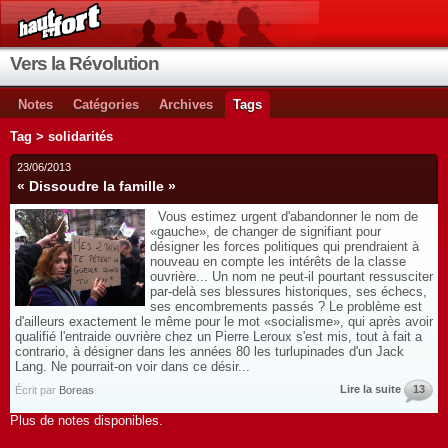
Vers la Révolution
Notes
Catégories
Archives
Tags
Tag > solidarités
23/06/2013
« Dissoudre la famille »
Vous estimez urgent d'abandonner le nom de
«gauche», de changer de signifiant pour
désigner les forces politiques qui prendraient à
nouveau en compte les intérêts de la classe
ouvrière... Un nom ne peut-il pourtant ressusciter
par-delà ses blessures historiques, ses échecs,
ses encombrements passés ? Le problème est
d'ailleurs exactement le même pour le mot «socialisme», qui après avoir
qualifié l'entraide ouvrière chez un Pierre Leroux s'est mis, tout à fait a
contrario, à désigner dans les années 80 les turlupinades d'un Jack
Lang. Ne pourrait-on voir dans ce désir...
Lire la suite
13
Écrit par
Boreas
Plus de notes disponibles.