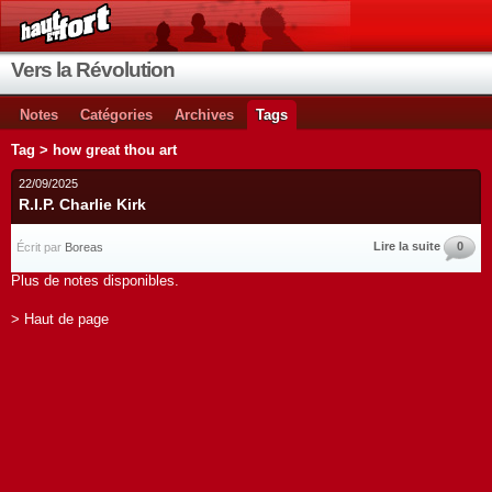
Vers la Révolution
Notes
Catégories
Archives
Tags
Tag > how great thou art
22/09/2025
R.I.P. Charlie Kirk
Lire la suite
0
Écrit par
Boreas
Plus de notes disponibles.
> Haut de page